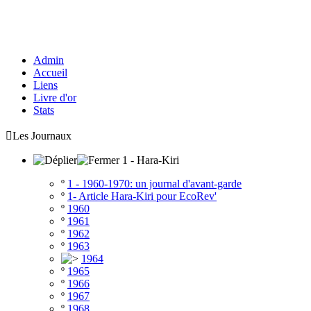
Admin
Accueil
Liens
Livre d'or
Stats

Les Journaux
1 - Hara-Kiri
º
1 - 1960-1970: un journal d'avant-garde
º
1- Article Hara-Kiri pour EcoRev'
º
1960
º
1961
º
1962
º
1963
1964
º
1965
º
1966
º
1967
º
1968