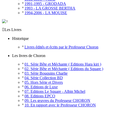
º
1991-1995 - GRODADA
º
1993 - LA GROSSE BERTHA
º
1994-2006 - LA MOUISE

Les Livres
Historique
º
Livres édités et écrits par le Professeur Choron
Les livres de Choron
º
01. Série Bête et Méchante ( Editions Hara kiri )
º
02. Série Bête et Méchante ( Editions du Square )
º
03. Série Bouquins Charlie
º
04. Série Collection BD
º
05. Hors Série et Divers
º
06. Editions de Luxe
º
07. Editions Le Square - Albin Michel
º
08. Editions EPCO
º
09. Les œuvres du Professeur CHORON
º
10. En rapport avec le Professeur CHORON