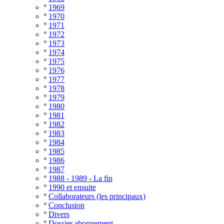
º
1969
º
1970
º
1971
º
1972
º
1973
º
1974
º
1975
º
1976
º
1977
º
1978
º
1979
º
1980
º
1981
º
1982
º
1983
º
1984
º
1985
º
1986
º
1987
º
1988 - 1989 - La fin
º
1990 et ensuite
º
Collaborateurs (les principaux)
º
Conclusion
º
Divers
º
Dossier abonnement