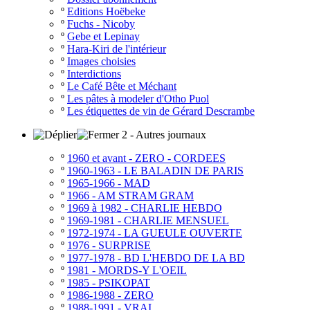
º
Editions Hoëbeke
º
Fuchs - Nicoby
º
Gebe et Lepinay
º
Hara-Kiri de l'intérieur
º
Images choisies
º
Interdictions
º
Le Café Bête et Méchant
º
Les pâtes à modeler d'Otho Puol
º
Les étiquettes de vin de Gérard Descrambe
2 - Autres journaux
º
1960 et avant - ZERO - CORDEES
º
1960-1963 - LE BALADIN DE PARIS
º
1965-1966 - MAD
º
1966 - AM STRAM GRAM
º
1969 à 1982 - CHARLIE HEBDO
º
1969-1981 - CHARLIE MENSUEL
º
1972-1974 - LA GUEULE OUVERTE
º
1976 - SURPRISE
º
1977-1978 - BD L'HEBDO DE LA BD
º
1981 - MORDS-Y L'OEIL
º
1985 - PSIKOPAT
º
1986-1988 - ZERO
º
1988-1991 - VRAI