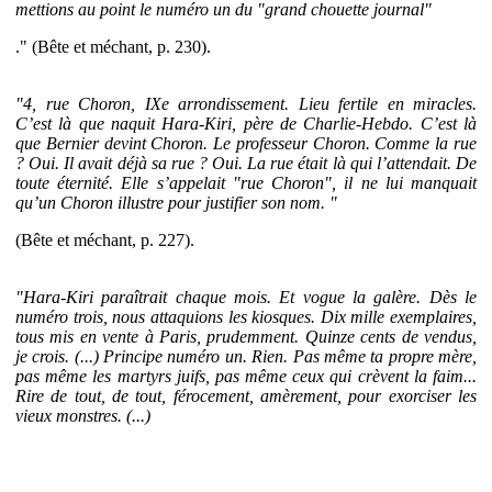
mettions au point le numéro un du "grand chouette journal"
." (Bête et méchant, p. 230).
"4, rue Choron, IXe arrondissement. Lieu fertile en miracles.
C’est là que naquit Hara-Kiri, père de Charlie-Hebdo. C’est là
que Bernier devint Choron. Le professeur Choron. Comme la rue
? Oui. Il avait déjà sa rue ? Oui. La rue était là qui l’attendait. De
toute éternité. Elle s’appelait "rue Choron", il ne lui manquait
qu’un Choron illustre pour justifier son nom. "
(Bête et méchant, p. 227).
"Hara-Kiri paraîtrait chaque mois. Et vogue la galère. Dès le
numéro trois, nous attaquions les kiosques. Dix mille exemplaires,
tous mis en vente à Paris, prudemment. Quinze cents de vendus,
je crois. (...) Principe numéro un. Rien. Pas même ta propre mère,
pas même les martyrs juifs, pas même ceux qui crèvent la faim...
Rire de tout, de tout, férocement, amèrement, pour exorciser les
vieux monstres. (...)