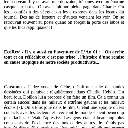
leur cerveau. Il y en avait une douzaine, trépanés avec un énorme
casque sur la tête. On avait fait une pleine page dans Charlie. On
les a confiés à des vétos et on les a exposés dans les locaux du
journal. Des tas de lecteurs et d’autres venaient les voir. On se
retrouvait souvent au poste quand on forçait la porte des labos et
que les flics rappliquaient !
EcoRev’ - Il y a aussi eu l’aventure de L’An 01 : "On arrête
tout et on réfléchit et c’est pas triste", l’histoire d’une remise
en cause utopique de notre société productiviste...
Cavanna
- L’idée venait de Gébé, c’était une suite de bandes
dessinées qui paraissait régulièrement dans Charlie Hebdo. Un
beau jour, Doillon lui a proposé d’en faire un film. Ca a connu un
certain succès dans les milieux d’extrême gauche et les milieux
écolos [7]. On a tous joué dans le film. C’était une époque où les
contacts avec les lecteurs et avec tout le monde étaient beaucoup
plus faciles. C’était l’après-68. Les gens étaient beaucoup plus
conscients de l’existence des uns et des autres. Je n’irais pas
jusqu’à dire qu’il y avait une "fraternité", mais plutôt une espèce