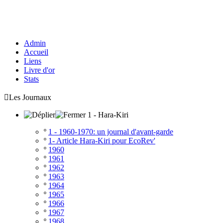
Admin
Accueil
Liens
Livre d'or
Stats

Les Journaux
1 - Hara-Kiri
º
1 - 1960-1970: un journal d'avant-garde
º
1- Article Hara-Kiri pour EcoRev'
º
1960
º
1961
º
1962
º
1963
º
1964
º
1965
º
1966
º
1967
º
1968