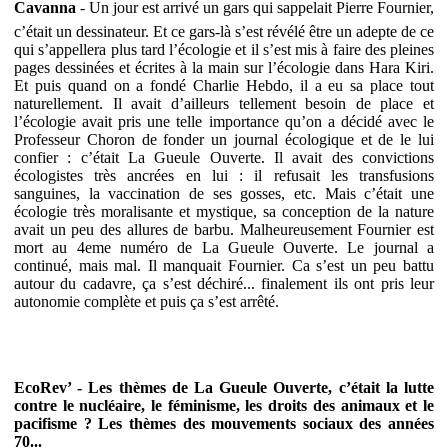
Cavanna
- Un jour est arrivé un gars qui sappelait Pierre Fournier,
c’était un dessinateur. Et ce gars-là s’est révélé être un adepte de ce
qui s’appellera plus tard l’écologie et il s’est mis à faire des pleines
pages dessinées et écrites à la main sur l’écologie dans Hara Kiri.
Et puis quand on a fondé Charlie Hebdo, il a eu sa place tout
naturellement. Il avait d’ailleurs tellement besoin de place et
l’écologie avait pris une telle importance qu’on a décidé avec le
Professeur Choron de fonder un journal écologique et de le lui
confier : c’était La Gueule Ouverte. Il avait des convictions
écologistes très ancrées en lui : il refusait les transfusions
sanguines, la vaccination de ses gosses, etc. Mais c’était une
écologie très moralisante et mystique, sa conception de la nature
avait un peu des allures de barbu. Malheureusement Fournier est
mort au 4eme numéro de La Gueule Ouverte. Le journal a
continué, mais mal. Il manquait Fournier. Ca s’est un peu battu
autour du cadavre, ça s’est déchiré... finalement ils ont pris leur
autonomie complète et puis ça s’est arrêté.
EcoRev’ - Les thèmes de La Gueule Ouverte, c’était la lutte
contre le nucléaire, le féminisme, les droits des animaux et le
pacifisme ? Les thèmes des mouvements sociaux des années
70...