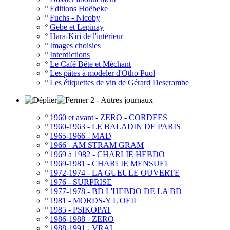
º
Editions Hoëbeke
º
Fuchs - Nicoby
º
Gebe et Lepinay
º
Hara-Kiri de l'intérieur
º
Images choisies
º
Interdictions
º
Le Café Bête et Méchant
º
Les pâtes à modeler d'Otho Puol
º
Les étiquettes de vin de Gérard Descrambe
2 - Autres journaux
º
1960 et avant - ZERO - CORDEES
º
1960-1963 - LE BALADIN DE PARIS
º
1965-1966 - MAD
º
1966 - AM STRAM GRAM
º
1969 à 1982 - CHARLIE HEBDO
º
1969-1981 - CHARLIE MENSUEL
º
1972-1974 - LA GUEULE OUVERTE
º
1976 - SURPRISE
º
1977-1978 - BD L'HEBDO DE LA BD
º
1981 - MORDS-Y L'OEIL
º
1985 - PSIKOPAT
º
1986-1988 - ZERO
º
1988-1991 - VRAI