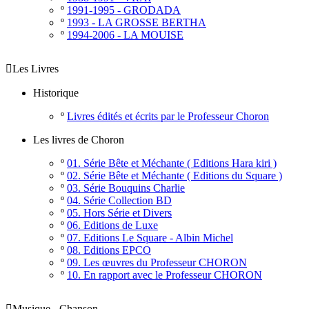
º
1991-1995 - GRODADA
º
1993 - LA GROSSE BERTHA
º
1994-2006 - LA MOUISE

Les Livres
Historique
º
Livres édités et écrits par le Professeur Choron
Les livres de Choron
º
01. Série Bête et Méchante ( Editions Hara kiri )
º
02. Série Bête et Méchante ( Editions du Square )
º
03. Série Bouquins Charlie
º
04. Série Collection BD
º
05. Hors Série et Divers
º
06. Editions de Luxe
º
07. Editions Le Square - Albin Michel
º
08. Editions EPCO
º
09. Les œuvres du Professeur CHORON
º
10. En rapport avec le Professeur CHORON

Musique - Chanson