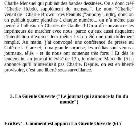
Charlie Mensuel qui publiait des bandes dessinées. On a donc créé
"Charlie Hebdo, supplément du mensuel". Le nom "Charlie"
venait de "Charlie Brown" des Peanuts ["Snoopy", ndlr], donc on
en publiait quatre planches à chaque numéro... on n’a même pas
pensé à l’allusion à Charles de Gaulle !! On a dû convaincre les
imprimeurs de marcher avec nous, parce qu’eux aussi risquaient
l’interdiction d’exercer leur métier ! Ca a été une nuit drôlement
remplie. Au matin, j’ai convoqué une conférence de presse au
Café de la Gare et, à ma grande surprise, les médias sont venus -
journaux, télés - et ils nous ont soutenus très forts ! Et dès le
lendemain, au journal télévisé de 13h, le ministre Marcellin [5] a
annoncé qu’il n’interdirait pas Charlie. Depuis, on est en liberté
provisoire, c’est une liberté sous surveillance.
3. La Gueule Ouverte ("Le journal qui annonce la fin du
monde")
EcoRev’ - Comment est apparu La Gueule Ouverte (6) ?