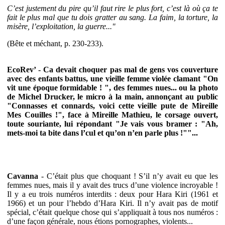
C’est justement du pire qu’il faut rire le plus fort, c’est là où ça te
fait le plus mal que tu dois gratter au sang. La faim, la torture, la
misère, l’exploitation, la guerre..."
(Bête et méchant, p. 230-233).
EcoRev’ - Ca devait choquer pas mal de gens vos couverture
avec des enfants battus, une vieille femme violée clamant "On
vit une époque formidable ! ", des femmes nues... ou la photo
de Michel Drucker, le micro à la main, annonçant au public
"Connasses et connards, voici cette vieille pute de Mireille
Mes Couilles !", face à Mireille Mathieu, le corsage ouvert,
toute souriante, lui répondant "Je vais vous bramer : "Ah,
mets-moi ta bite dans l’cul et qu’on n’en parle plus !""...
Cavanna
- C’était plus que choquant ! S’il n’y avait eu que les
femmes nues, mais il y avait des trucs d’une violence incroyable !
Il y a eu trois numéros interdits : deux pour Hara Kiri (1961 et
1966) et un pour l’hebdo d’Hara Kiri. Il n’y avait pas de motif
spécial, c’était quelque chose qui s’appliquait à tous nos numéros :
d’une façon générale, nous étions pornographes, violents...