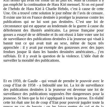
Kiri hebdo qui avait été fondé un an plus tôt. Mais la censure n’a
pas empêché la continuation de Hara Kiri mensuel. Si on est passé
de l’hebdo de Hara Kiri à Charlie Hebdo, c’est à cause de cette
Une. On a trouvé cette solution le jour même de l’avis de censure.
Il existe une loi en France destinée à protéger la jeunesse contre les
publications qui ne lui sont pas destinées. C’est une loi de
circonstance qui est apparue au lendemain de la guerre à cause du
déferlement des illustrés américains. La presse française pour
gosses a essayé de se défendre et ils ont réussi à faire voter une loi
de surveillance des publications destinées à la jeunesse qui visait à
bannir tout ce qui avait trait au sexe, même de façon très
approchée : il y avait par exemple des gonzesses avec des jupes
fendues jusque là dans les bandes dessinées américaines... j’en
raffolais. Et il y avait la question de la violence. L’idée était de
surveiller la moralité des publications.
Et en 1959, de Gaulle - qui venait de prendre le pouvoir avec le
coup d’Etat de 1958 - a bidouillé une loi. La loi de surveillance
des publications destinées à la jeunesse est devenue une loi de
surveillance des publications supposées être dangereuses pour la
jeunesse. Si bien que la loi s’appliquait à toute la presse. En réalité
cette loi était une loi de coup d’Etat pour pouvoir juguler toute la
presse en cas de besoin : on les laisse mettre du cul et de la