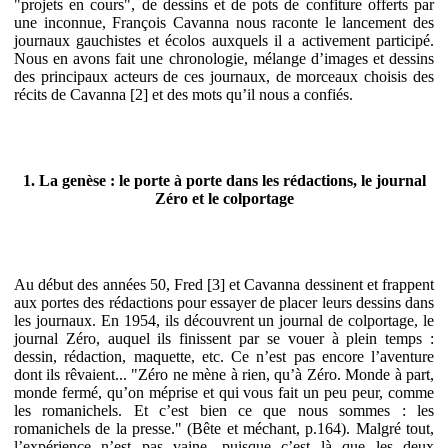
"projets en cours", de dessins et de pots de confiture offerts par
une inconnue, François Cavanna nous raconte le lancement des
journaux gauchistes et écolos auxquels il a activement participé.
Nous en avons fait une chronologie, mélange d’images et dessins
des principaux acteurs de ces journaux, de morceaux choisis des
récits de Cavanna [2] et des mots qu’il nous a confiés.
1. La genèse : le porte à porte dans les rédactions, le journal
Zéro et le colportage
Au début des années 50, Fred [3] et Cavanna dessinent et frappent
aux portes des rédactions pour essayer de placer leurs dessins dans
les journaux. En 1954, ils découvrent un journal de colportage, le
journal Zéro, auquel ils finissent par se vouer à plein temps :
dessin, rédaction, maquette, etc. Ce n’est pas encore l’aventure
dont ils rêvaient... "Zéro ne mène à rien, qu’à Zéro. Monde à part,
monde fermé, qu’on méprise et qui vous fait un peu peur, comme
les romanichels. Et c’est bien ce que nous sommes : les
romanichels de la presse." (Bête et méchant, p.164). Malgré tout,
l’expérience n’est pas vaine, puisque c’est là que les deux