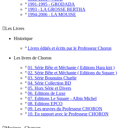
º
1991-1995 - GRODADA
º
1993 - LA GROSSE BERTHA
º
1994-2006 - LA MOUISE

Les Livres
Historique
º
Livres édités et écrits par le Professeur Choron
Les livres de Choron
º
01. Série Bête et Méchante ( Editions Hara kiri )
º
02. Série Bête et Méchante ( Editions du Square )
º
03. Série Bouquins Charlie
º
04. Série Collection BD
º
05. Hors Série et Divers
º
06. Editions de Luxe
º
07. Editions Le Square - Albin Michel
º
08. Editions EPCO
º
09. Les œuvres du Professeur CHORON
º
10. En rapport avec le Professeur CHORON

Musique - Chanson