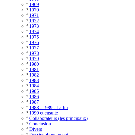
º
1969
º
1970
º
1971
º
1972
º
1973
º
1974
º
1975
º
1976
º
1977
º
1978
º
1979
º
1980
º
1981
º
1982
º
1983
º
1984
º
1985
º
1986
º
1987
º
1988 - 1989 - La fin
º
1990 et ensuite
º
Collaborateurs (les principaux)
º
Conclusion
º
Divers
º
Dossier abonnement