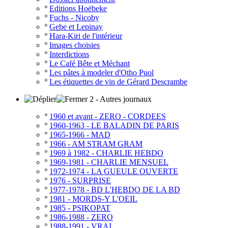
º
Editions Hoëbeke
º
Fuchs - Nicoby
º
Gebe et Lepinay
º
Hara-Kiri de l'intérieur
º
Images choisies
º
Interdictions
º
Le Café Bête et Méchant
º
Les pâtes à modeler d'Otho Puol
º
Les étiquettes de vin de Gérard Descrambe
2 - Autres journaux
º
1960 et avant - ZERO - CORDEES
º
1960-1963 - LE BALADIN DE PARIS
º
1965-1966 - MAD
º
1966 - AM STRAM GRAM
º
1969 à 1982 - CHARLIE HEBDO
º
1969-1981 - CHARLIE MENSUEL
º
1972-1974 - LA GUEULE OUVERTE
º
1976 - SURPRISE
º
1977-1978 - BD L'HEBDO DE LA BD
º
1981 - MORDS-Y L'OEIL
º
1985 - PSIKOPAT
º
1986-1988 - ZERO
º
1988-1991 - VRAI