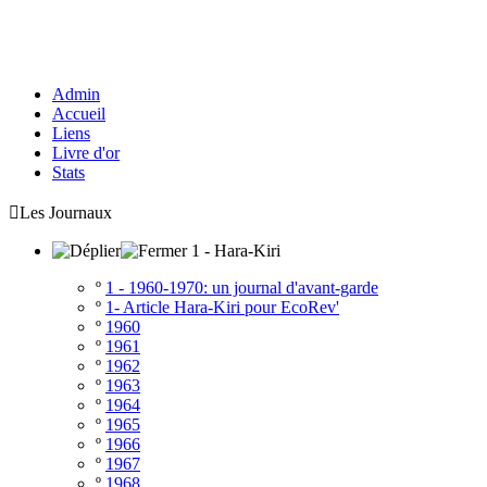
Admin
Accueil
Liens
Livre d'or
Stats

Les Journaux
1 - Hara-Kiri
º
1 - 1960-1970: un journal d'avant-garde
º
1- Article Hara-Kiri pour EcoRev'
º
1960
º
1961
º
1962
º
1963
º
1964
º
1965
º
1966
º
1967
º
1968