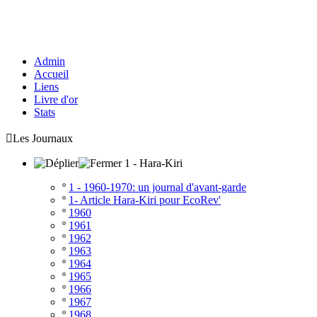
Admin
Accueil
Liens
Livre d'or
Stats

Les Journaux
1 - Hara-Kiri
º
1 - 1960-1970: un journal d'avant-garde
º
1- Article Hara-Kiri pour EcoRev'
º
1960
º
1961
º
1962
º
1963
º
1964
º
1965
º
1966
º
1967
º
1968