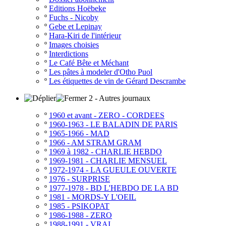
º
Editions Hoëbeke
º
Fuchs - Nicoby
º
Gebe et Lepinay
º
Hara-Kiri de l'intérieur
º
Images choisies
º
Interdictions
º
Le Café Bête et Méchant
º
Les pâtes à modeler d'Otho Puol
º
Les étiquettes de vin de Gérard Descrambe
2 - Autres journaux
º
1960 et avant - ZERO - CORDEES
º
1960-1963 - LE BALADIN DE PARIS
º
1965-1966 - MAD
º
1966 - AM STRAM GRAM
º
1969 à 1982 - CHARLIE HEBDO
º
1969-1981 - CHARLIE MENSUEL
º
1972-1974 - LA GUEULE OUVERTE
º
1976 - SURPRISE
º
1977-1978 - BD L'HEBDO DE LA BD
º
1981 - MORDS-Y L'OEIL
º
1985 - PSIKOPAT
º
1986-1988 - ZERO
º
1988-1991 - VRAI