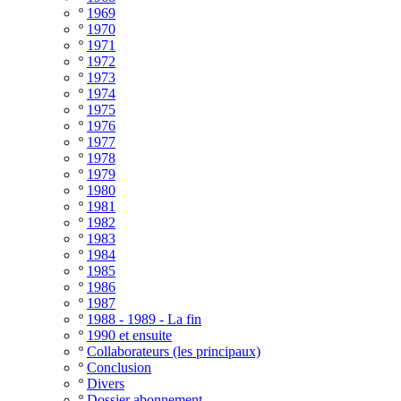
º
1969
º
1970
º
1971
º
1972
º
1973
º
1974
º
1975
º
1976
º
1977
º
1978
º
1979
º
1980
º
1981
º
1982
º
1983
º
1984
º
1985
º
1986
º
1987
º
1988 - 1989 - La fin
º
1990 et ensuite
º
Collaborateurs (les principaux)
º
Conclusion
º
Divers
º
Dossier abonnement