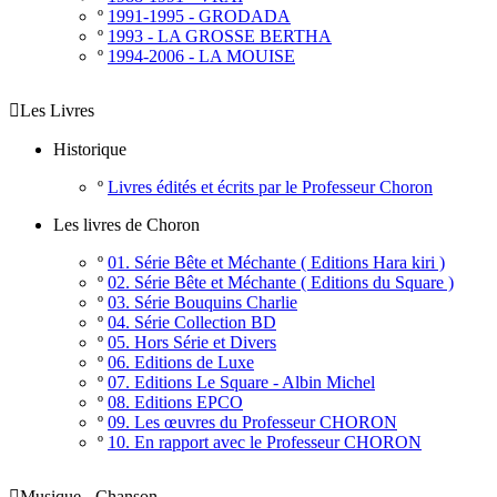
º
1991-1995 - GRODADA
º
1993 - LA GROSSE BERTHA
º
1994-2006 - LA MOUISE

Les Livres
Historique
º
Livres édités et écrits par le Professeur Choron
Les livres de Choron
º
01. Série Bête et Méchante ( Editions Hara kiri )
º
02. Série Bête et Méchante ( Editions du Square )
º
03. Série Bouquins Charlie
º
04. Série Collection BD
º
05. Hors Série et Divers
º
06. Editions de Luxe
º
07. Editions Le Square - Albin Michel
º
08. Editions EPCO
º
09. Les œuvres du Professeur CHORON
º
10. En rapport avec le Professeur CHORON

Musique - Chanson