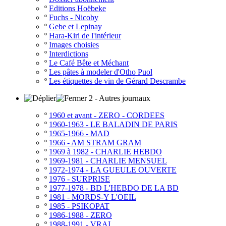
º
Editions Hoëbeke
º
Fuchs - Nicoby
º
Gebe et Lepinay
º
Hara-Kiri de l'intérieur
º
Images choisies
º
Interdictions
º
Le Café Bête et Méchant
º
Les pâtes à modeler d'Otho Puol
º
Les étiquettes de vin de Gérard Descrambe
2 - Autres journaux
º
1960 et avant - ZERO - CORDEES
º
1960-1963 - LE BALADIN DE PARIS
º
1965-1966 - MAD
º
1966 - AM STRAM GRAM
º
1969 à 1982 - CHARLIE HEBDO
º
1969-1981 - CHARLIE MENSUEL
º
1972-1974 - LA GUEULE OUVERTE
º
1976 - SURPRISE
º
1977-1978 - BD L'HEBDO DE LA BD
º
1981 - MORDS-Y L'OEIL
º
1985 - PSIKOPAT
º
1986-1988 - ZERO
º
1988-1991 - VRAI