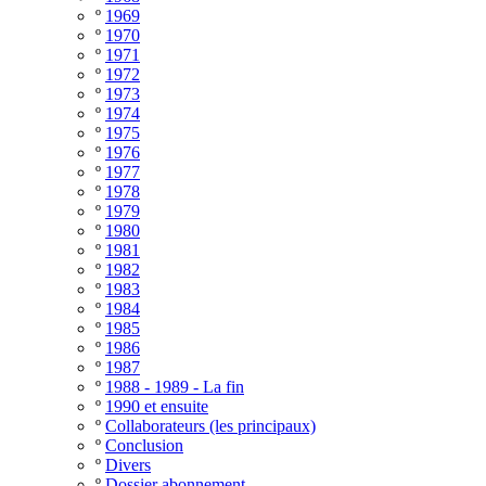
º
1969
º
1970
º
1971
º
1972
º
1973
º
1974
º
1975
º
1976
º
1977
º
1978
º
1979
º
1980
º
1981
º
1982
º
1983
º
1984
º
1985
º
1986
º
1987
º
1988 - 1989 - La fin
º
1990 et ensuite
º
Collaborateurs (les principaux)
º
Conclusion
º
Divers
º
Dossier abonnement