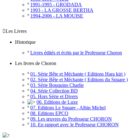
º
1991-1995 - GRODADA
º
1993 - LA GROSSE BERTHA
º
1994-2006 - LA MOUISE

Les Livres
Historique
º
Livres édités et écrits par le Professeur Choron
Les livres de Choron
º
01. Série Bête et Méchante ( Editions Hara kiri )
º
02. Série Bête et Méchante ( Editions du Square )
º
03. Série Bouquins Charlie
º
04. Série Collection BD
º
05. Hors Série et Divers
06. Editions de Luxe
º
07. Editions Le Square - Albin Michel
º
08. Editions EPCO
º
09. Les œuvres du Professeur CHORON
º
10. En rapport avec le Professeur CHORON