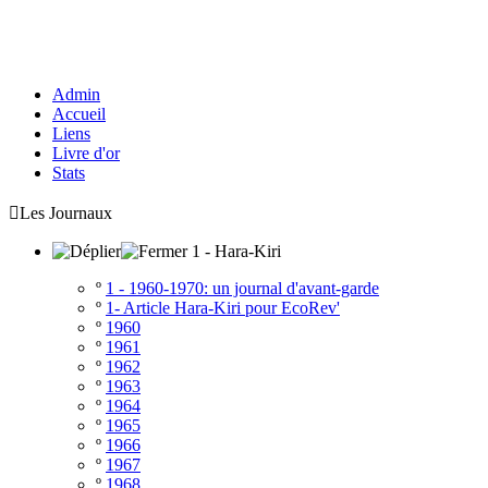
Admin
Accueil
Liens
Livre d'or
Stats

Les Journaux
1 - Hara-Kiri
º
1 - 1960-1970: un journal d'avant-garde
º
1- Article Hara-Kiri pour EcoRev'
º
1960
º
1961
º
1962
º
1963
º
1964
º
1965
º
1966
º
1967
º
1968