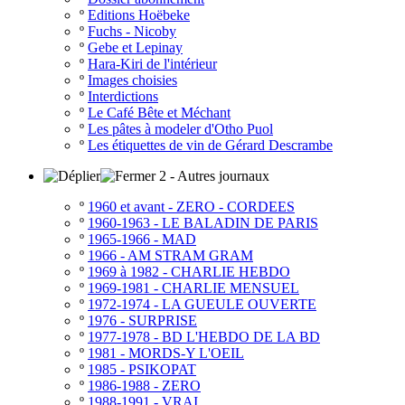
º
Editions Hoëbeke
º
Fuchs - Nicoby
º
Gebe et Lepinay
º
Hara-Kiri de l'intérieur
º
Images choisies
º
Interdictions
º
Le Café Bête et Méchant
º
Les pâtes à modeler d'Otho Puol
º
Les étiquettes de vin de Gérard Descrambe
2 - Autres journaux
º
1960 et avant - ZERO - CORDEES
º
1960-1963 - LE BALADIN DE PARIS
º
1965-1966 - MAD
º
1966 - AM STRAM GRAM
º
1969 à 1982 - CHARLIE HEBDO
º
1969-1981 - CHARLIE MENSUEL
º
1972-1974 - LA GUEULE OUVERTE
º
1976 - SURPRISE
º
1977-1978 - BD L'HEBDO DE LA BD
º
1981 - MORDS-Y L'OEIL
º
1985 - PSIKOPAT
º
1986-1988 - ZERO
º
1988-1991 - VRAI