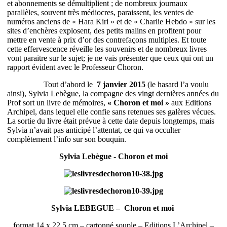
et abonnements se démultiplient ; de nombreux journaux
parallèles, souvent très médiocres, paraissent, les ventes de
numéros anciens de « Hara Kiri » et de « Charlie Hebdo » sur les
sites d’enchères explosent, des petits malins en profitent pour
mettre en vente à prix d’or des contrefaçons multiples. Et toute
cette effervescence réveille les souvenirs et de nombreux livres
vont paraitre sur le sujet; je ne vais présenter que ceux qui ont un
rapport évident avec le Professeur Choron.
Tout d’abord le
7 janvier 2015
(le hasard l’a voulu
ainsi), Sylvia Lebègue, la compagne des vingt dernières années du
Prof sort un livre de mémoires,
« Choron et moi »
aux Editions
Archipel, dans lequel elle confie sans retenues ses galères vécues.
La sortie du livre était prévue à cette date depuis longtemps, mais
Sylvia n’avait pas anticipé l’attentat, ce qui va occulter
complètement l’info sur son bouquin.
Sylvia Lebègue - Choron et moi
Sylvia LEBEGUE – Choron et moi
format 14 x 22,5 cm – cartonné souple – Editions L’Archipel –