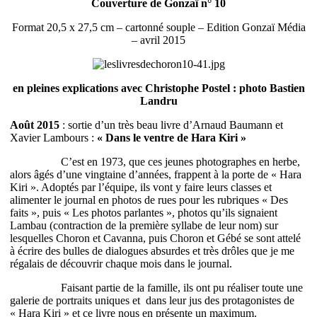
Couverture de Gonzaï n° 10
Format 20,5 x 27,5 cm – cartonné souple – Edition Gonzaï Média
– avril 2015
en pleines explications avec Christophe Postel : photo Bastien
Landru
Août 2015
: sortie d’un très beau livre d’Arnaud Baumann et
Xavier Lambours :
« Dans le ventre de Hara Kiri »
C’est en 1973, que ces jeunes photographes en herbe,
alors âgés d’une vingtaine d’années, frappent à la porte de « Hara
Kiri ». Adoptés par l’équipe, ils vont y faire leurs classes et
alimenter le journal en photos de rues pour les rubriques « Des
faits », puis « Les photos parlantes », photos qu’ils signaient
Lambau (contraction de la première syllabe de leur nom) sur
lesquelles Choron et Cavanna, puis Choron et Gébé se sont attelé
à écrire des bulles de dialogues absurdes et très drôles que je me
régalais de découvrir chaque mois dans le journal.
Faisant partie de la famille, ils ont pu réaliser toute une
galerie de portraits uniques et dans leur jus des protagonistes de
« Hara Kiri » et ce livre nous en présente un maximum.