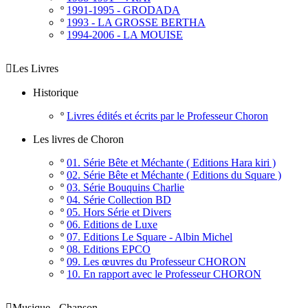
º
1991-1995 - GRODADA
º
1993 - LA GROSSE BERTHA
º
1994-2006 - LA MOUISE

Les Livres
Historique
º
Livres édités et écrits par le Professeur Choron
Les livres de Choron
º
01. Série Bête et Méchante ( Editions Hara kiri )
º
02. Série Bête et Méchante ( Editions du Square )
º
03. Série Bouquins Charlie
º
04. Série Collection BD
º
05. Hors Série et Divers
º
06. Editions de Luxe
º
07. Editions Le Square - Albin Michel
º
08. Editions EPCO
º
09. Les œuvres du Professeur CHORON
º
10. En rapport avec le Professeur CHORON

Musique - Chanson