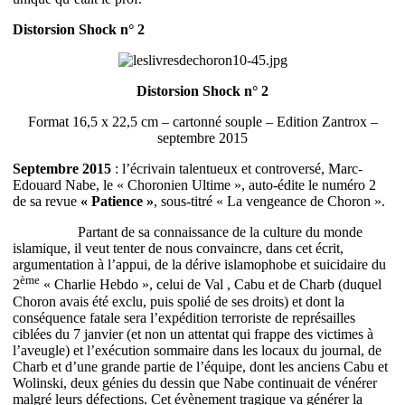
Distorsion Shock n° 2
Distorsion Shock n° 2
Format 16,5 x 22,5 cm – cartonné souple – Edition Zantrox –
septembre 2015
Septembre 2015
: l’écrivain talentueux et controversé, Marc-
Edouard Nabe, le « Choronien Ultime », auto-édite le numéro 2
de sa revue
« Patience »
, sous-titré « La vengeance de Choron ».
Partant de sa connaissance de la culture du monde
islamique, il veut tenter de nous convaincre, dans cet écrit,
argumentation à l’appui, de la dérive islamophobe et suicidaire du
ème
2
« Charlie Hebdo », celui de Val , Cabu et de Charb (duquel
Choron avais été exclu, puis spolié de ses droits) et dont la
conséquence fatale sera l’expédition terroriste de représailles
ciblées du 7 janvier (et non un attentat qui frappe des victimes à
l’aveugle) et l’exécution sommaire dans les locaux du journal, de
Charb et d’une grande partie de l’équipe, dont les anciens Cabu et
Wolinski, deux génies du dessin que Nabe continuait de vénérer
malgré leurs défections. Cet évènement tragique va générer la