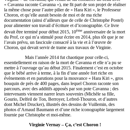
« Cavanna raconte Cavanna »), me fit part de son projet de réaliser
la même chose pour l’autre pilier de « Hara Kiri », le Professeur
Choron, et qu’elle aurait besoin de moi et de ma riche
documentation (ainsi d’ailleurs que de celle de Christophe Postel)
pour alimenter son travail d’écriture et d’iconographie. Ce livre
ème
devait être terminé pour début 2015, 10
anniversaire de la mort
du Prof, ce qui m’a stimulé pour écrire en 2014, plus tôt que je ne
l’avais prévu, un fascicule consacré à la vie et à l’œuvre de
Choron, qui devait servir de trame aux travaux de Virginie.
Mais l’année 2014 fut chaotique pour celle-ci,
essentiellement en raison de la mort de Cavanna et elle n’a pu se
mettre à l’ouvrage qu’au début 2015. Finalement c’est en octobre
que le bébé arrive à terme, à la fin d’une année fort riche en
évènements et en parutions pour la mouvance « Hara Kiri », gros
bouquin de près de 400 pages, dans lequel Choron raconte son
parcours, avec des additifs apposés par son pote Cavanna ; des
intervenants viennent narrer leurs souvenirs (Michèle sa fille,
Gourio, Delfeil de Ton, Berroyer, Lefred-Thouron, et d’autres
dont Michel Drucker), illustrés des dessins de Vuillemin, des
photos d’Arnaud Baumann et d’une riche iconographie largement
fournie par Christophe et moi-même.
Virginie Vernay – Ça, c’est Choron !