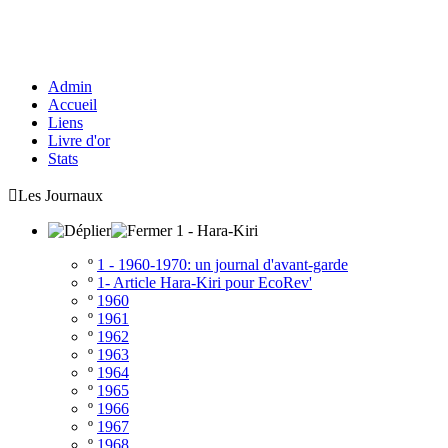
Admin
Accueil
Liens
Livre d'or
Stats

Les Journaux
1 - Hara-Kiri
º
1 - 1960-1970: un journal d'avant-garde
º
1- Article Hara-Kiri pour EcoRev'
º
1960
º
1961
º
1962
º
1963
º
1964
º
1965
º
1966
º
1967
º
1968