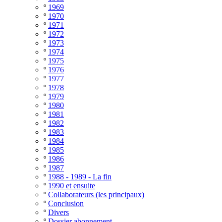
º
1969
º
1970
º
1971
º
1972
º
1973
º
1974
º
1975
º
1976
º
1977
º
1978
º
1979
º
1980
º
1981
º
1982
º
1983
º
1984
º
1985
º
1986
º
1987
º
1988 - 1989 - La fin
º
1990 et ensuite
º
Collaborateurs (les principaux)
º
Conclusion
º
Divers
º
Dossier abonnement