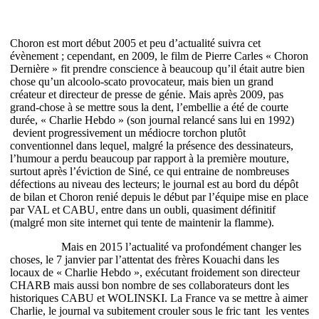
Choron est mort début 2005 et peu d’actualité suivra cet
évènement ; cependant, en 2009, le film de Pierre Carles « Choron
Dernière » fit prendre conscience à beaucoup qu’il était autre bien
chose qu’un alcoolo-scato provocateur, mais bien un grand
créateur et directeur de presse de génie. Mais après 2009, pas
grand-chose à se mettre sous la dent, l’embellie a été de courte
durée, « Charlie Hebdo » (son journal relancé sans lui en 1992)
devient progressivement un médiocre torchon plutôt
conventionnel dans lequel, malgré la présence des dessinateurs,
l’humour a perdu beaucoup par rapport à la première mouture,
surtout après l’éviction de Siné, ce qui entraine de nombreuses
défections au niveau des lecteurs; le journal est au bord du dépôt
de bilan et Choron renié depuis le début par l’équipe mise en place
par VAL et CABU, entre dans un oubli, quasiment définitif
(malgré mon site internet qui tente de maintenir la flamme).
Mais en 2015 l’actualité va profondément changer les
choses, le 7 janvier par l’attentat des frères Kouachi dans les
locaux de « Charlie Hebdo », exécutant froidement son directeur
CHARB mais aussi bon nombre de ses collaborateurs dont les
historiques CABU et WOLINSKI. La France va se mettre à aimer
Charlie, le journal va subitement crouler sous le fric tant les ventes