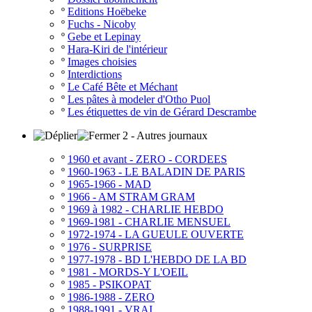
º
Editions Hoëbeke
º
Fuchs - Nicoby
º
Gebe et Lepinay
º
Hara-Kiri de l'intérieur
º
Images choisies
º
Interdictions
º
Le Café Bête et Méchant
º
Les pâtes à modeler d'Otho Puol
º
Les étiquettes de vin de Gérard Descrambe
2 - Autres journaux
º
1960 et avant - ZERO - CORDEES
º
1960-1963 - LE BALADIN DE PARIS
º
1965-1966 - MAD
º
1966 - AM STRAM GRAM
º
1969 à 1982 - CHARLIE HEBDO
º
1969-1981 - CHARLIE MENSUEL
º
1972-1974 - LA GUEULE OUVERTE
º
1976 - SURPRISE
º
1977-1978 - BD L'HEBDO DE LA BD
º
1981 - MORDS-Y L'OEIL
º
1985 - PSIKOPAT
º
1986-1988 - ZERO
º
1988-1991 - VRAI