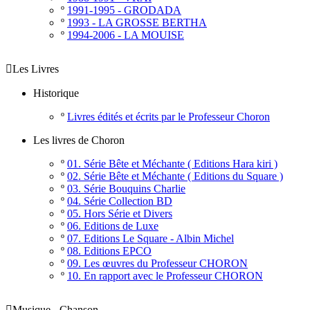
º
1991-1995 - GRODADA
º
1993 - LA GROSSE BERTHA
º
1994-2006 - LA MOUISE

Les Livres
Historique
º
Livres édités et écrits par le Professeur Choron
Les livres de Choron
º
01. Série Bête et Méchante ( Editions Hara kiri )
º
02. Série Bête et Méchante ( Editions du Square )
º
03. Série Bouquins Charlie
º
04. Série Collection BD
º
05. Hors Série et Divers
º
06. Editions de Luxe
º
07. Editions Le Square - Albin Michel
º
08. Editions EPCO
º
09. Les œuvres du Professeur CHORON
º
10. En rapport avec le Professeur CHORON

Musique - Chanson