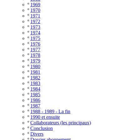
º
1969
º
1970
º
1971
º
1972
º
1973
º
1974
º
1975
º
1976
º
1977
º
1978
º
1979
º
1980
º
1981
º
1982
º
1983
º
1984
º
1985
º
1986
º
1987
º
1988 - 1989 - La fin
º
1990 et ensuite
º
Collaborateurs (les principaux)
º
Conclusion
º
Divers
º
Dossier abonnement