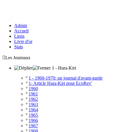
Admin
Accueil
Liens
Livre d'or
Stats

Les Journaux
1 - Hara-Kiri
º
1 - 1960-1970: un journal d'avant-garde
º
1- Article Hara-Kiri pour EcoRev'
º
1960
º
1961
º
1962
º
1963
º
1964
º
1965
º
1966
º
1967
º
1968