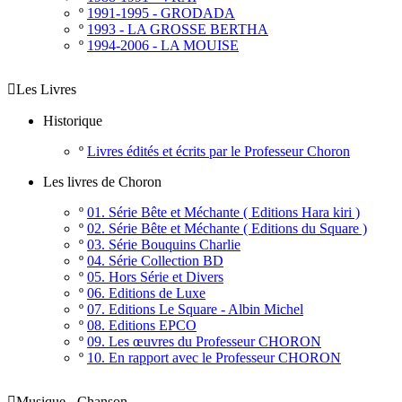
º
1991-1995 - GRODADA
º
1993 - LA GROSSE BERTHA
º
1994-2006 - LA MOUISE

Les Livres
Historique
º
Livres édités et écrits par le Professeur Choron
Les livres de Choron
º
01. Série Bête et Méchante ( Editions Hara kiri )
º
02. Série Bête et Méchante ( Editions du Square )
º
03. Série Bouquins Charlie
º
04. Série Collection BD
º
05. Hors Série et Divers
º
06. Editions de Luxe
º
07. Editions Le Square - Albin Michel
º
08. Editions EPCO
º
09. Les œuvres du Professeur CHORON
º
10. En rapport avec le Professeur CHORON

Musique - Chanson