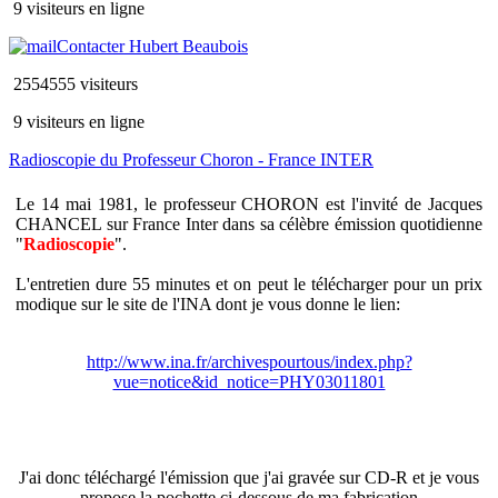
9 visiteurs en ligne
Contacter Hubert Beaubois
2554555 visiteurs
9 visiteurs en ligne
Radioscopie du Professeur Choron - France INTER
Le 14 mai 1981, le professeur CHORON est l'invité de Jacques
CHANCEL sur France Inter dans sa célèbre émission quotidienne
"
Radioscopie
".
L'entretien dure 55 minutes et on peut le télécharger pour un prix
modique sur le site de l'INA dont je vous donne le lien:
http://www.ina.fr/archivespourtous/index.php?
vue=notice&id_notice=PHY03011801
J'ai donc téléchargé l'émission que j'ai gravée sur CD-R et je vous
propose la pochette ci-dessous de ma fabrication