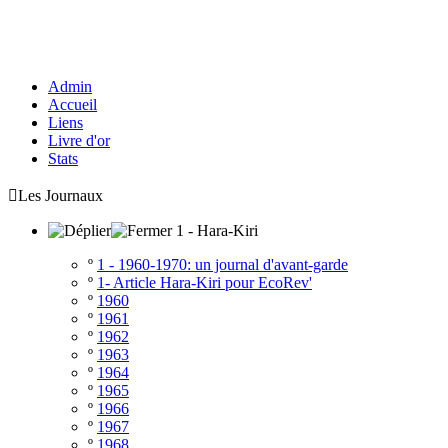
Admin
Accueil
Liens
Livre d'or
Stats

Les Journaux
1 - Hara-Kiri
º
1 - 1960-1970: un journal d'avant-garde
º
1- Article Hara-Kiri pour EcoRev'
º
1960
º
1961
º
1962
º
1963
º
1964
º
1965
º
1966
º
1967
º
1968