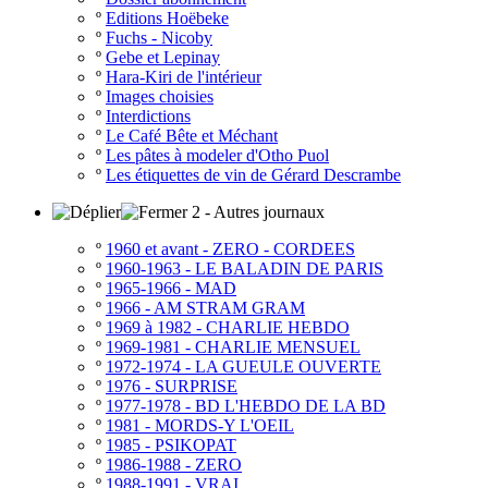
º
Editions Hoëbeke
º
Fuchs - Nicoby
º
Gebe et Lepinay
º
Hara-Kiri de l'intérieur
º
Images choisies
º
Interdictions
º
Le Café Bête et Méchant
º
Les pâtes à modeler d'Otho Puol
º
Les étiquettes de vin de Gérard Descrambe
2 - Autres journaux
º
1960 et avant - ZERO - CORDEES
º
1960-1963 - LE BALADIN DE PARIS
º
1965-1966 - MAD
º
1966 - AM STRAM GRAM
º
1969 à 1982 - CHARLIE HEBDO
º
1969-1981 - CHARLIE MENSUEL
º
1972-1974 - LA GUEULE OUVERTE
º
1976 - SURPRISE
º
1977-1978 - BD L'HEBDO DE LA BD
º
1981 - MORDS-Y L'OEIL
º
1985 - PSIKOPAT
º
1986-1988 - ZERO
º
1988-1991 - VRAI