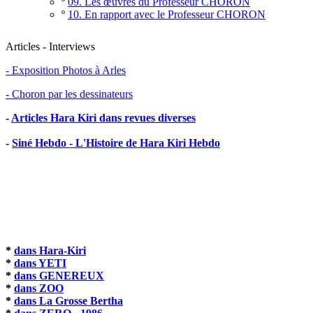
º
09. Les œuvres du Professeur CHORON
º
10. En rapport avec le Professeur CHORON
Articles - Interviews
- Exposition Photos à Arles
- Choron par les dessinateurs
-
Articles Hara Kiri dans revues diverses
-
Siné Hebdo - L'Histoire de Hara Kiri Hebdo
*
dans Hara-Kiri
*
dans YETI
*
dans GENEREUX
*
dans ZOO
*
dans La Grosse Bertha