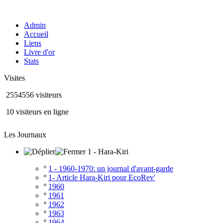
Admin
Accueil
Liens
Livre d'or
Stats
Visites
2554556 visiteurs
10 visiteurs en ligne
Les Journaux
1 - Hara-Kiri
º
1 - 1960-1970: un journal d'avant-garde
º
1- Article Hara-Kiri pour EcoRev'
º
1960
º
1961
º
1962
º
1963
º
1964