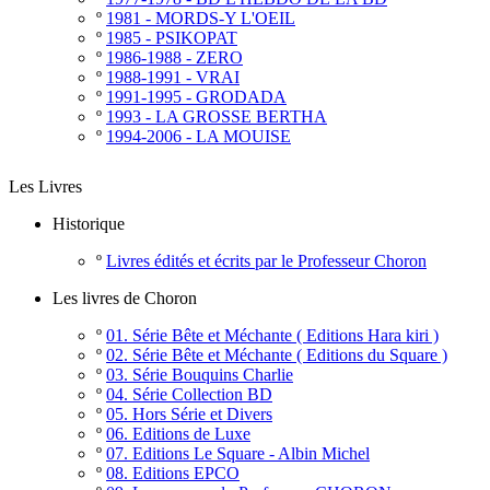
º
1981 - MORDS-Y L'OEIL
º
1985 - PSIKOPAT
º
1986-1988 - ZERO
º
1988-1991 - VRAI
º
1991-1995 - GRODADA
º
1993 - LA GROSSE BERTHA
º
1994-2006 - LA MOUISE
Les Livres
Historique
º
Livres édités et écrits par le Professeur Choron
Les livres de Choron
º
01. Série Bête et Méchante ( Editions Hara kiri )
º
02. Série Bête et Méchante ( Editions du Square )
º
03. Série Bouquins Charlie
º
04. Série Collection BD
º
05. Hors Série et Divers
º
06. Editions de Luxe
º
07. Editions Le Square - Albin Michel
º
08. Editions EPCO