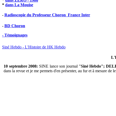
*
dans ZERO - 1986
*
dans La Mouise
-
Radioscopie du Professeur Choron  France Inter
-
BD Choron
- Témoignages
Siné Hebdo - L'Histoire de HK Hebdo
L'
10 septembre 2008:
SINE lance son journal "
Siné Hebdo"; DE
dans la revue et je me permets d'en présenter, au fur et à mesure de leu