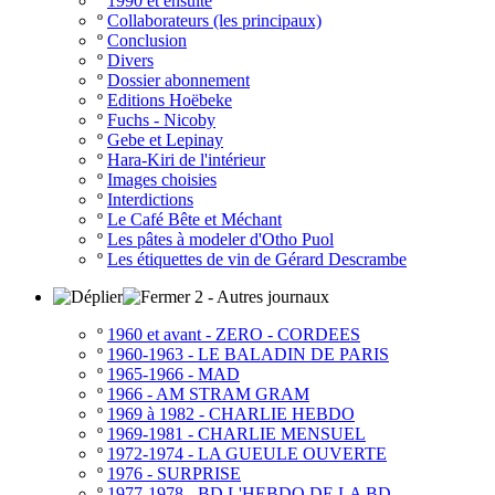
º
1990 et ensuite
º
Collaborateurs (les principaux)
º
Conclusion
º
Divers
º
Dossier abonnement
º
Editions Hoëbeke
º
Fuchs - Nicoby
º
Gebe et Lepinay
º
Hara-Kiri de l'intérieur
º
Images choisies
º
Interdictions
º
Le Café Bête et Méchant
º
Les pâtes à modeler d'Otho Puol
º
Les étiquettes de vin de Gérard Descrambe
2 - Autres journaux
º
1960 et avant - ZERO - CORDEES
º
1960-1963 - LE BALADIN DE PARIS
º
1965-1966 - MAD
º
1966 - AM STRAM GRAM
º
1969 à 1982 - CHARLIE HEBDO
º
1969-1981 - CHARLIE MENSUEL
º
1972-1974 - LA GUEULE OUVERTE
º
1976 - SURPRISE
º
1977-1978 - BD L'HEBDO DE LA BD