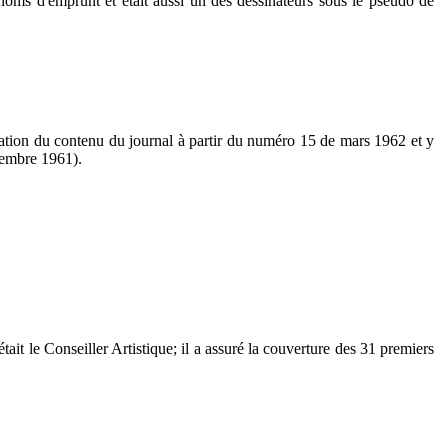
 noms d'emprunt et était aussi un des dessinateurs sous le pseudo de
réation du contenu du journal à partir du numéro 15 de mars 1962 et y
embre 1961).
 le Conseiller Artistique; il a assuré la couverture des 31 premiers