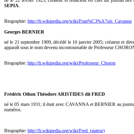
né le 22 février 1923, créateur et rédacteur en chef du journal dès
SEPIA
.
Biographie:
http://fr.wikipedia.org/wiki/Fran%C3%A7ois_Cavanna
Georges BERNIER
né le 21 septembre 1909, décédé le 10 janvier 2005; créateur et dire
apparaît sous le nom devenu incontournable de Professeur CHORON
Biographie:
http://fr.wikipedia.org/wiki/Professeur_Choron
Frédéric Othon Théodore ARISTIDES dit FRED
né le 05 mars 1931; il était avec CAVANNA et BERNIER au journal ZER
numéros.
Biographie:
http://fr.wikipedia.org/wiki/Fred_(auteur)