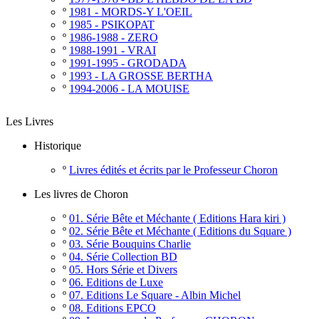
º
1981 - MORDS-Y L'OEIL
º
1985 - PSIKOPAT
º
1986-1988 - ZERO
º
1988-1991 - VRAI
º
1991-1995 - GRODADA
º
1993 - LA GROSSE BERTHA
º
1994-2006 - LA MOUISE
Les Livres
Historique
º
Livres édités et écrits par le Professeur Choron
Les livres de Choron
º
01. Série Bête et Méchante ( Editions Hara kiri )
º
02. Série Bête et Méchante ( Editions du Square )
º
03. Série Bouquins Charlie
º
04. Série Collection BD
º
05. Hors Série et Divers
º
06. Editions de Luxe
º
07. Editions Le Square - Albin Michel
º
08. Editions EPCO