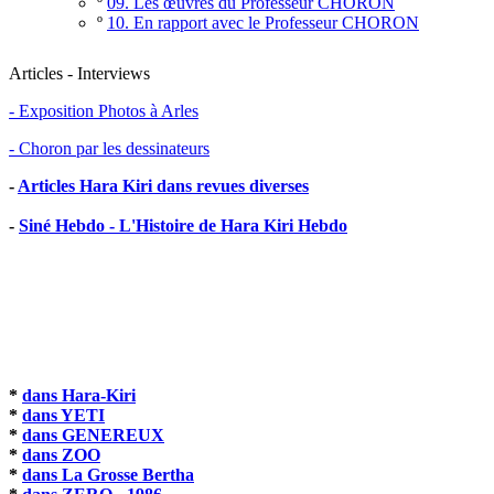
º
09. Les œuvres du Professeur CHORON
º
10. En rapport avec le Professeur CHORON
Articles - Interviews
- Exposition Photos à Arles
- Choron par les dessinateurs
-
Articles Hara Kiri dans revues diverses
-
Siné Hebdo - L'Histoire de Hara Kiri Hebdo
*
dans Hara-Kiri
*
dans YETI
*
dans GENEREUX
*
dans ZOO
*
dans La Grosse Bertha