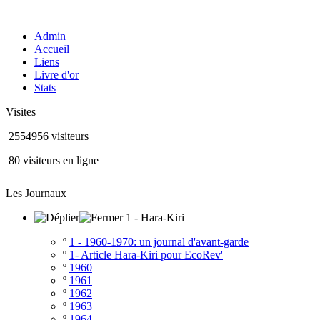
Admin
Accueil
Liens
Livre d'or
Stats
Visites
2554956 visiteurs
80 visiteurs en ligne
Les Journaux
1 - Hara-Kiri
º
1 - 1960-1970: un journal d'avant-garde
º
1- Article Hara-Kiri pour EcoRev'
º
1960
º
1961
º
1962
º
1963
º
1964