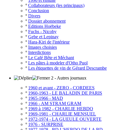
º
1990 et ensuite
º
Collaborateurs (les principaux)
º
Conclusion
º
Divers
º
Dossier abonnement
º
Editions Hoëbeke
º
Fuchs - Nicoby
º
Gebe et Lepinay
º
Hara-Kiri de l'intérieur
º
Images choisies
º
Interdictions
º
Le Café Bête et Méchant
º
Les pâtes à modeler d'Otho Puol
º
Les étiquettes de vin de Gérard Descrambe
2 - Autres journaux
º
1960 et avant - ZERO - CORDEES
º
1960-1963 - LE BALADIN DE PARIS
º
1965-1966 - MAD
º
1966 - AM STRAM GRAM
º
1969 à 1982 - CHARLIE HEBDO
º
1969-1981 - CHARLIE MENSUEL
º
1972-1974 - LA GUEULE OUVERTE
º
1976 - SURPRISE
º
1977-1978 - BD L'HEBDO DE LA BD