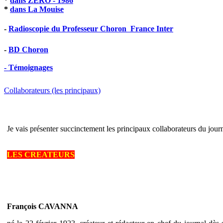
*
dans ZERO - 1986
*
dans La Mouise
-
Radioscopie du Professeur Choron  France Inter
-
BD Choron
- Témoignages
Collaborateurs (les principaux)
Je vais présenter succinctement les principaux collaborateurs du journ
LES CREATEURS
François CAVANNA