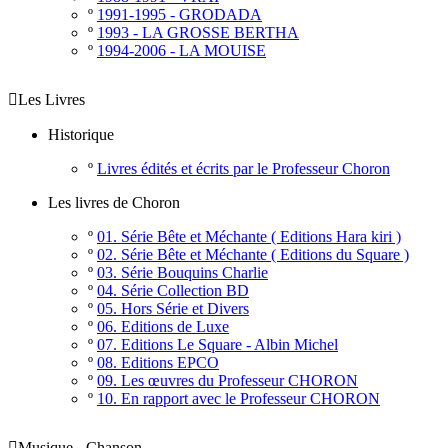
º
1991-1995 - GRODADA
º
1993 - LA GROSSE BERTHA
º
1994-2006 - LA MOUISE

Les Livres
Historique
º
Livres édités et écrits par le Professeur Choron
Les livres de Choron
º
01. Série Bête et Méchante ( Editions Hara kiri )
º
02. Série Bête et Méchante ( Editions du Square )
º
03. Série Bouquins Charlie
º
04. Série Collection BD
º
05. Hors Série et Divers
º
06. Editions de Luxe
º
07. Editions Le Square - Albin Michel
º
08. Editions EPCO
º
09. Les œuvres du Professeur CHORON
º
10. En rapport avec le Professeur CHORON

Musique - Chanson