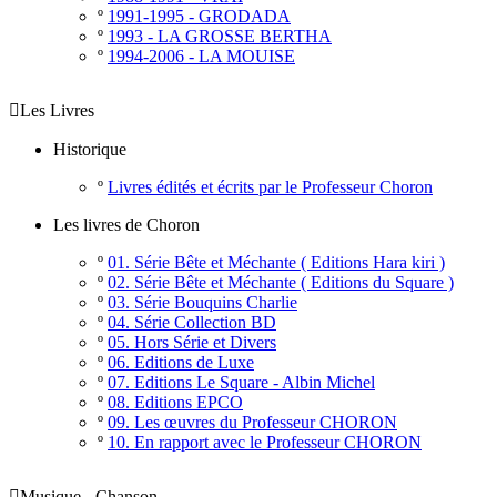
º
1991-1995 - GRODADA
º
1993 - LA GROSSE BERTHA
º
1994-2006 - LA MOUISE

Les Livres
Historique
º
Livres édités et écrits par le Professeur Choron
Les livres de Choron
º
01. Série Bête et Méchante ( Editions Hara kiri )
º
02. Série Bête et Méchante ( Editions du Square )
º
03. Série Bouquins Charlie
º
04. Série Collection BD
º
05. Hors Série et Divers
º
06. Editions de Luxe
º
07. Editions Le Square - Albin Michel
º
08. Editions EPCO
º
09. Les œuvres du Professeur CHORON
º
10. En rapport avec le Professeur CHORON

Musique - Chanson