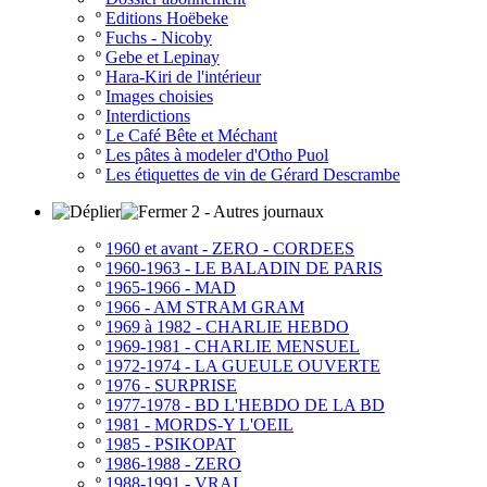
º
Editions Hoëbeke
º
Fuchs - Nicoby
º
Gebe et Lepinay
º
Hara-Kiri de l'intérieur
º
Images choisies
º
Interdictions
º
Le Café Bête et Méchant
º
Les pâtes à modeler d'Otho Puol
º
Les étiquettes de vin de Gérard Descrambe
2 - Autres journaux
º
1960 et avant - ZERO - CORDEES
º
1960-1963 - LE BALADIN DE PARIS
º
1965-1966 - MAD
º
1966 - AM STRAM GRAM
º
1969 à 1982 - CHARLIE HEBDO
º
1969-1981 - CHARLIE MENSUEL
º
1972-1974 - LA GUEULE OUVERTE
º
1976 - SURPRISE
º
1977-1978 - BD L'HEBDO DE LA BD
º
1981 - MORDS-Y L'OEIL
º
1985 - PSIKOPAT
º
1986-1988 - ZERO
º
1988-1991 - VRAI