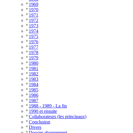
º
1969
º
1970
º
1971
º
1972
º
1973
º
1974
º
1975
º
1976
º
1977
º
1978
º
1979
º
1980
º
1981
º
1982
º
1983
º
1984
º
1985
º
1986
º
1987
º
1988 - 1989 - La fin
º
1990 et ensuite
º
Collaborateurs (les principaux)
º
Conclusion
º
Divers
º
Dossier abonnement