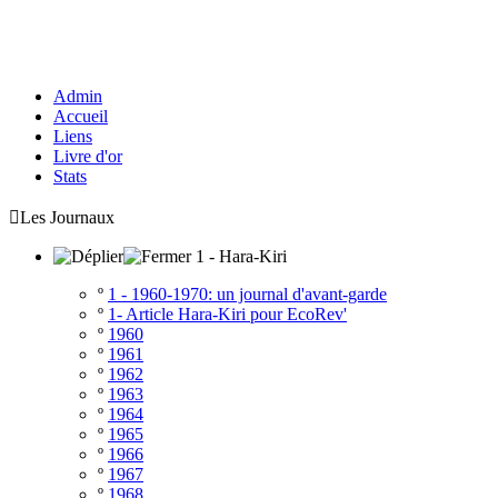
Admin
Accueil
Liens
Livre d'or
Stats

Les Journaux
1 - Hara-Kiri
º
1 - 1960-1970: un journal d'avant-garde
º
1- Article Hara-Kiri pour EcoRev'
º
1960
º
1961
º
1962
º
1963
º
1964
º
1965
º
1966
º
1967
º
1968