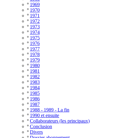
º
1969
º
1970
º
1971
º
1972
º
1973
º
1974
º
1975
º
1976
º
1977
º
1978
º
1979
º
1980
º
1981
º
1982
º
1983
º
1984
º
1985
º
1986
º
1987
º
1988 - 1989 - La fin
º
1990 et ensuite
º
Collaborateurs (les principaux)
º
Conclusion
º
Divers
º
Dossier abonnement