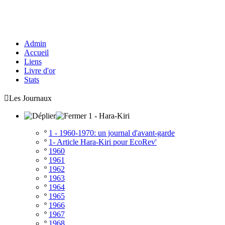
Admin
Accueil
Liens
Livre d'or
Stats

Les Journaux
1 - Hara-Kiri
º
1 - 1960-1970: un journal d'avant-garde
º
1- Article Hara-Kiri pour EcoRev'
º
1960
º
1961
º
1962
º
1963
º
1964
º
1965
º
1966
º
1967
º
1968