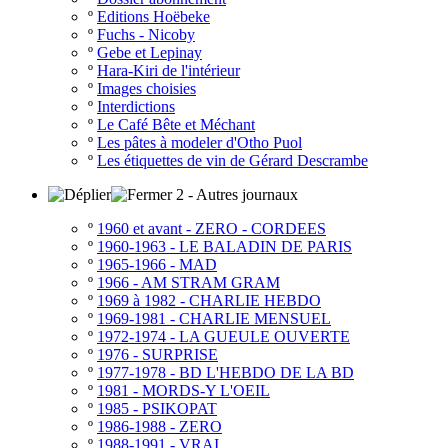
º
Editions Hoëbeke
º
Fuchs - Nicoby
º
Gebe et Lepinay
º
Hara-Kiri de l'intérieur
º
Images choisies
º
Interdictions
º
Le Café Bête et Méchant
º
Les pâtes à modeler d'Otho Puol
º
Les étiquettes de vin de Gérard Descrambe
2 - Autres journaux
º
1960 et avant - ZERO - CORDEES
º
1960-1963 - LE BALADIN DE PARIS
º
1965-1966 - MAD
º
1966 - AM STRAM GRAM
º
1969 à 1982 - CHARLIE HEBDO
º
1969-1981 - CHARLIE MENSUEL
º
1972-1974 - LA GUEULE OUVERTE
º
1976 - SURPRISE
º
1977-1978 - BD L'HEBDO DE LA BD
º
1981 - MORDS-Y L'OEIL
º
1985 - PSIKOPAT
º
1986-1988 - ZERO
º
1988-1991 - VRAI