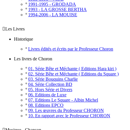
º
1991-1995 - GRODADA
º
1993 - LA GROSSE BERTHA
º
1994-2006 - LA MOUISE

Les Livres
Historique
º
Livres édités et écrits par le Professeur Choron
Les livres de Choron
º
01. Série Bête et Méchante ( Editions Hara kiri )
º
02. Série Bête et Méchante ( Editions du Square )
º
03. Série Bouquins Charlie
º
04. Série Collection BD
º
05. Hors Série et Divers
º
06. Editions de Luxe
º
07. Editions Le Square - Albin Michel
º
08. Editions EPCO
º
09. Les œuvres du Professeur CHORON
º
10. En rapport avec le Professeur CHORON

Musique - Chanson