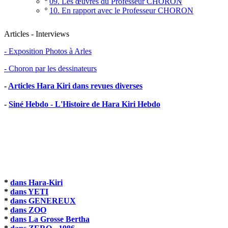
º
09. Les œuvres du Professeur CHORON
º
10. En rapport avec le Professeur CHORON
Articles - Interviews
- Exposition Photos à Arles
- Choron par les dessinateurs
-
Articles Hara Kiri dans revues diverses
-
Siné Hebdo - L'Histoire de Hara Kiri Hebdo
*
dans Hara-Kiri
*
dans YETI
*
dans GENEREUX
*
dans ZOO
*
dans La Grosse Bertha