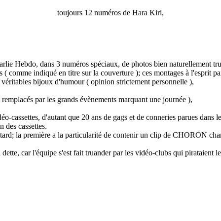
toujours 12 numéros de Hara Kiri,
harlie Hebdo, dans 3 numéros spéciaux, de photos bien naturellement tru
s ( comme indiqué en titre sur la couverture ); ces montages à l'esprit pa
e véritables bijoux d'humour ( opinion strictement personnelle ),
sont remplacés par les grands évènements marquant une journée ),
 vidéo-cassettes, d'autant que 20 ans de gags et de conneries parues dans
 des cassettes.
 tard; la première a la particularité de contenir un clip de CHORON ch
tte, car l'équipe s'est fait truander par les vidéo-clubs qui pirataient l