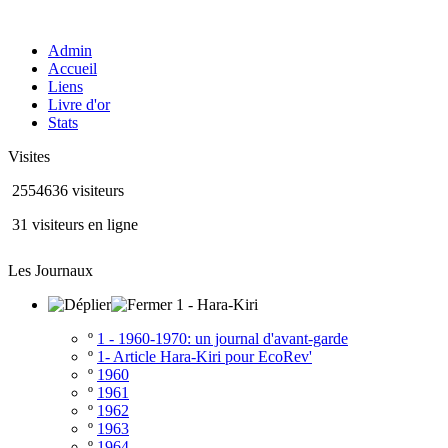
Admin
Accueil
Liens
Livre d'or
Stats
Visites
2554636 visiteurs
31 visiteurs en ligne
Les Journaux
1 - Hara-Kiri
º
1 - 1960-1970: un journal d'avant-garde
º
1- Article Hara-Kiri pour EcoRev'
º
1960
º
1961
º
1962
º
1963
º
1964