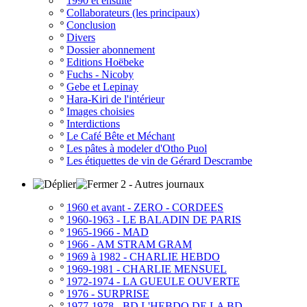
º
1990 et ensuite
º
Collaborateurs (les principaux)
º
Conclusion
º
Divers
º
Dossier abonnement
º
Editions Hoëbeke
º
Fuchs - Nicoby
º
Gebe et Lepinay
º
Hara-Kiri de l'intérieur
º
Images choisies
º
Interdictions
º
Le Café Bête et Méchant
º
Les pâtes à modeler d'Otho Puol
º
Les étiquettes de vin de Gérard Descrambe
2 - Autres journaux
º
1960 et avant - ZERO - CORDEES
º
1960-1963 - LE BALADIN DE PARIS
º
1965-1966 - MAD
º
1966 - AM STRAM GRAM
º
1969 à 1982 - CHARLIE HEBDO
º
1969-1981 - CHARLIE MENSUEL
º
1972-1974 - LA GUEULE OUVERTE
º
1976 - SURPRISE
º
1977-1978 - BD L'HEBDO DE LA BD