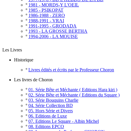
º
1981 - MORDS-Y L'OEIL
º
1985 - PSIKOPAT
º
1986-1988 - ZERO
º
1988-1991 - VRAI
º
1991-1995 - GRODADA
º
1993 - LA GROSSE BERTHA
º
1994-2006 - LA MOUISE
Les Livres
Historique
º
Livres édités et écrits par le Professeur Choron
Les livres de Choron
º
01. Série Bête et Méchante ( Editions Hara kiri )
º
02. Série Bête et Méchante ( Editions du Square )
º
03. Série Bouquins Charlie
º
04. Série Collection BD
º
05. Hors Série et Divers
º
06. Editions de Luxe
º
07. Editions Le Square - Albin Michel
º
08. Editions EPCO