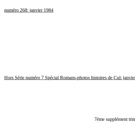
numéro 268: janvier 1984
Hors Série numéro 7 Spécial Romans-photos histoires de Cul: janvie
7ème supplément trim