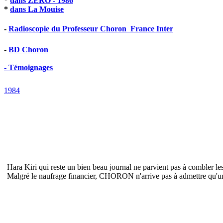
*
dans ZERO - 1986
*
dans La Mouise
-
Radioscopie du Professeur Choron  France Inter
-
BD Choron
- Témoignages
1984
Hara Kiri qui reste un bien beau journal ne parvient pas à combler le
Malgré le naufrage financier, CHORON n'arrive pas à admettre qu'une é