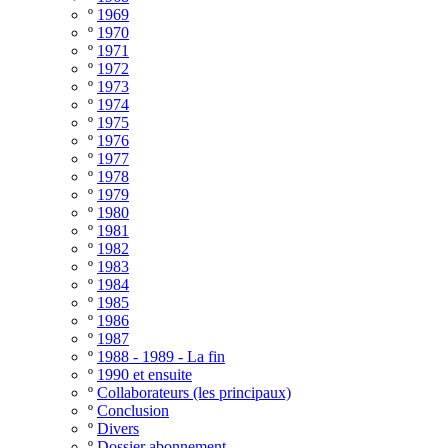
º
1969
º
1970
º
1971
º
1972
º
1973
º
1974
º
1975
º
1976
º
1977
º
1978
º
1979
º
1980
º
1981
º
1982
º
1983
º
1984
º
1985
º
1986
º
1987
º
1988 - 1989 - La fin
º
1990 et ensuite
º
Collaborateurs (les principaux)
º
Conclusion
º
Divers
º
Dossier abonnement