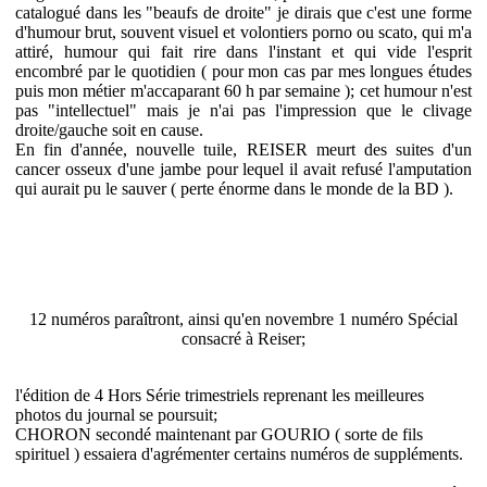
catalogué dans les "beaufs de droite" je dirais que c'est une forme
d'humour brut, souvent visuel et volontiers porno ou scato, qui m'a
attiré, humour qui fait rire dans l'instant et qui vide l'esprit
encombré par le quotidien ( pour mon cas par mes longues études
puis mon métier m'accaparant 60 h par semaine ); cet humour n'est
pas "intellectuel" mais je n'ai pas l'impression que le clivage
droite/gauche soit en cause.
En fin d'année, nouvelle tuile, REISER meurt des suites d'un
cancer osseux d'une jambe pour lequel il avait refusé l'amputation
qui aurait pu le sauver ( perte énorme dans le monde de la BD ).
12 numéros paraîtront, ainsi qu'en novembre 1 numéro Spécial
consacré à Reiser;
l'édition de 4 Hors Série trimestriels reprenant les meilleures
photos du journal se poursuit;
CHORON secondé maintenant par GOURIO ( sorte de fils
spirituel ) essaiera d'agrémenter certains numéros de suppléments.