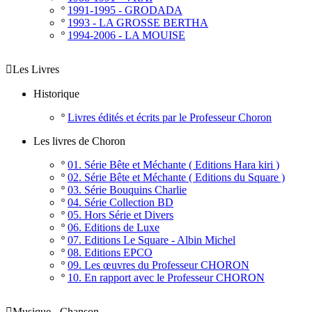
º
1991-1995 - GRODADA
º
1993 - LA GROSSE BERTHA
º
1994-2006 - LA MOUISE

Les Livres
Historique
º
Livres édités et écrits par le Professeur Choron
Les livres de Choron
º
01. Série Bête et Méchante ( Editions Hara kiri )
º
02. Série Bête et Méchante ( Editions du Square )
º
03. Série Bouquins Charlie
º
04. Série Collection BD
º
05. Hors Série et Divers
º
06. Editions de Luxe
º
07. Editions Le Square - Albin Michel
º
08. Editions EPCO
º
09. Les œuvres du Professeur CHORON
º
10. En rapport avec le Professeur CHORON

Musique - Chanson