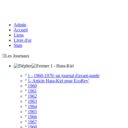
Admin
Accueil
Liens
Livre d'or
Stats

Les Journaux
1 - Hara-Kiri
º
1 - 1960-1970: un journal d'avant-garde
º
1- Article Hara-Kiri pour EcoRev'
º
1960
º
1961
º
1962
º
1963
º
1964
º
1965
º
1966
º
1967
º
1968