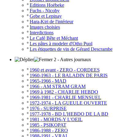
º
Editions Hoëbeke
º
Fuchs - Nicoby
º
Gebe et Lepinay
º
Hara-Kiri de l'intérieur
º
Images choisies
º
Interdictions
º
Le Café Bête et Méchant
º
Les pâtes à modeler d'Otho Puol
º
Les étiquettes de vin de Gérard Descrambe
2 - Autres journaux
º
1960 et avant - ZERO - CORDEES
º
1960-1963 - LE BALADIN DE PARIS
º
1965-1966 - MAD
º
1966 - AM STRAM GRAM
º
1969 à 1982 - CHARLIE HEBDO
º
1969-1981 - CHARLIE MENSUEL
º
1972-1974 - LA GUEULE OUVERTE
º
1976 - SURPRISE
º
1977-1978 - BD L'HEBDO DE LA BD
º
1981 - MORDS-Y L'OEIL
º
1985 - PSIKOPAT
º
1986-1988 - ZERO
º
1988-1991 - VRAI