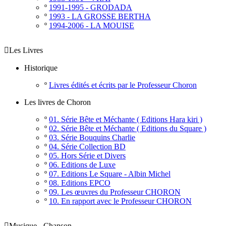
º
1991-1995 - GRODADA
º
1993 - LA GROSSE BERTHA
º
1994-2006 - LA MOUISE

Les Livres
Historique
º
Livres édités et écrits par le Professeur Choron
Les livres de Choron
º
01. Série Bête et Méchante ( Editions Hara kiri )
º
02. Série Bête et Méchante ( Editions du Square )
º
03. Série Bouquins Charlie
º
04. Série Collection BD
º
05. Hors Série et Divers
º
06. Editions de Luxe
º
07. Editions Le Square - Albin Michel
º
08. Editions EPCO
º
09. Les œuvres du Professeur CHORON
º
10. En rapport avec le Professeur CHORON

Musique - Chanson