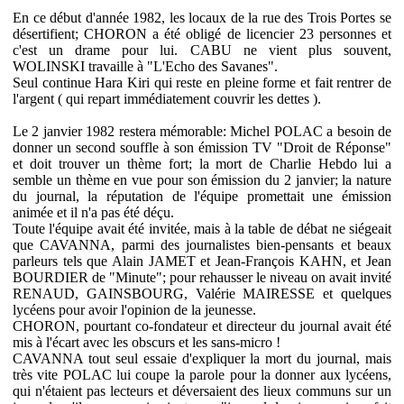
En ce début d'année 1982, les locaux de la rue des Trois Portes se
désertifient; CHORON a été obligé de licencier 23 personnes et
c'est un drame pour lui. CABU ne vient plus souvent,
WOLINSKI travaille à "L'Echo des Savanes".
Seul continue Hara Kiri qui reste en pleine forme et fait rentrer de
l'argent ( qui repart immédiatement couvrir les dettes ).
Le 2 janvier 1982 restera mémorable: Michel POLAC a besoin de
donner un second souffle à son émission TV "Droit de Réponse"
et doit trouver un thème fort; la mort de Charlie Hebdo lui a
semble un thème en vue pour son émission du 2 janvier; la nature
du journal, la réputation de l'équipe promettait une émission
animée et il n'a pas été déçu.
Toute l'équipe avait été invitée, mais à la table de débat ne siégeait
que CAVANNA, parmi des journalistes bien-pensants et beaux
parleurs tels que Alain JAMET et Jean-François KAHN, et Jean
BOURDIER de "Minute"; pour rehausser le niveau on avait invité
RENAUD, GAINSBOURG, Valérie MAIRESSE et quelques
lycéens pour avoir l'opinion de la jeunesse.
CHORON, pourtant co-fondateur et directeur du journal avait été
mis à l'écart avec les obscurs et les sans-micro !
CAVANNA tout seul essaie d'expliquer la mort du journal, mais
très vite POLAC lui coupe la parole pour la donner aux lycéens,
qui n'étaient pas lecteurs et déversaient des lieux communs sur un