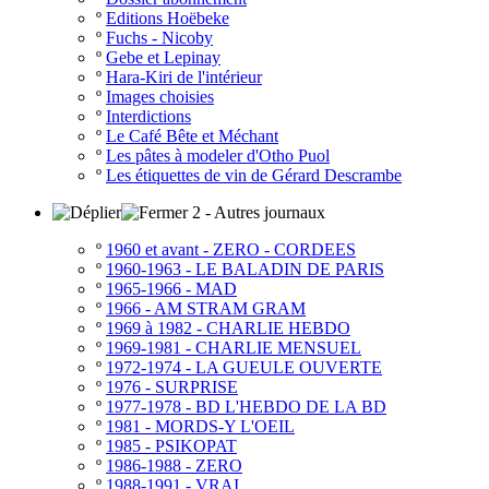
º
Editions Hoëbeke
º
Fuchs - Nicoby
º
Gebe et Lepinay
º
Hara-Kiri de l'intérieur
º
Images choisies
º
Interdictions
º
Le Café Bête et Méchant
º
Les pâtes à modeler d'Otho Puol
º
Les étiquettes de vin de Gérard Descrambe
2 - Autres journaux
º
1960 et avant - ZERO - CORDEES
º
1960-1963 - LE BALADIN DE PARIS
º
1965-1966 - MAD
º
1966 - AM STRAM GRAM
º
1969 à 1982 - CHARLIE HEBDO
º
1969-1981 - CHARLIE MENSUEL
º
1972-1974 - LA GUEULE OUVERTE
º
1976 - SURPRISE
º
1977-1978 - BD L'HEBDO DE LA BD
º
1981 - MORDS-Y L'OEIL
º
1985 - PSIKOPAT
º
1986-1988 - ZERO
º
1988-1991 - VRAI