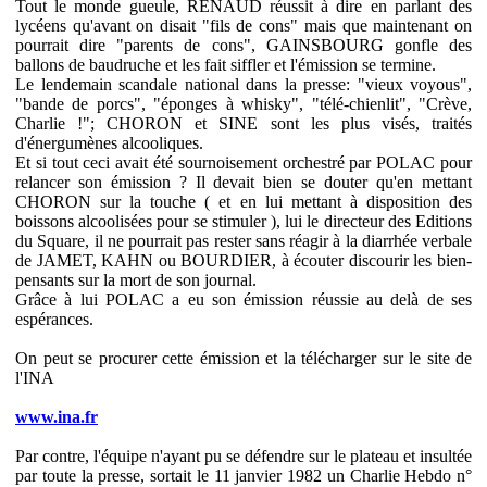
Tout le monde gueule, RENAUD réussit à dire en parlant des
lycéens qu'avant on disait "fils de cons" mais que maintenant on
pourrait dire "parents de cons", GAINSBOURG gonfle des
ballons de baudruche et les fait siffler et l'émission se termine.
Le lendemain scandale national dans la presse: "vieux voyous",
"bande de porcs", "éponges à whisky", "télé-chienlit", "Crève,
Charlie !"; CHORON et SINE sont les plus visés, traités
d'énergumènes alcooliques.
Et si tout ceci avait été sournoisement orchestré par POLAC pour
relancer son émission ? Il devait bien se douter qu'en mettant
CHORON sur la touche ( et en lui mettant à disposition des
boissons alcoolisées pour se stimuler ), lui le directeur des Editions
du Square, il ne pourrait pas rester sans réagir à la diarrhée verbale
de JAMET, KAHN ou BOURDIER, à écouter discourir les bien-
pensants sur la mort de son journal.
Grâce à lui POLAC a eu son émission réussie au delà de ses
espérances.
On peut se procurer cette émission et la télécharger sur le site de
l'INA
www.ina.fr
Par contre, l'équipe n'ayant pu se défendre sur le plateau et insultée
par toute la presse, sortait le 11 janvier 1982 un Charlie Hebdo n°