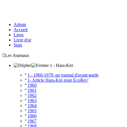
Admin
Accueil
Liens
Livre d'or
Stats

Les Journaux
1 - Hara-Kiri
º
1 - 1960-1970: un journal d'avant-garde
º
1- Article Hara-Kiri pour EcoRev'
º
1960
º
1961
º
1962
º
1963
º
1964
º
1965
º
1966
º
1967
º
1968