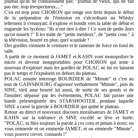
journal qu'ils ne connaissaient pas: "journal de vieux, qui ne fait
pas rire, trop irrespectueux,..."
C'en est trop pour CHORON qui ronge son frein depuis le début
de la préparation de l'émission en s'alcoolisant au Whisky
tellement il s'ennuyait; il explose et bondit vers la table de débat et
engueule les lycéens: "Ils n'ont rien à dire ! Ce sont de petits ânes
qu'on nourrit !" Il les traite de "petits merdeux", de "petits cons " à
la télévision, bourré en plus; quel scandale !
Des gorilles viennent le ceinturer et le ramener de force en fond de
salle.
A partir de ce moment là JAMET et KAHN vont monopoliser le
micro et devenir insupportables pour CHORON qui tente à
nouveau d'exploser mais les gorilles de POLAC ne lui en laissent
pas le temps et l'expulsent en dehors du plateau.
POLAC ensuite interroge BOURDIER de "Minute" et c'est au
tour de GAINSBOURG d'agresser verbalement "Minute", puis de
SINE, vieil anar bourré lui aussi, de sortir de ses gonds et de
l'insulter; dépassé par les évènements, POLAC fait passer une
bande préenregistrée des STARSHOOTER, pendant laquelle
SINE a cassé la gueule à BOURDIER qui quitte le plateau.
Retour au direct et nouveaux discours moralisateurs de JAMET et
KAHN sur la tolérance et SINE excédé se lève et hurle:
"POLAC, tu files toujours la parole à ces cons et jamais à nous; on
vous emmerde et on emmerde JAMET, et on emmerde "Minute",
vous pouvez crever, connards !"