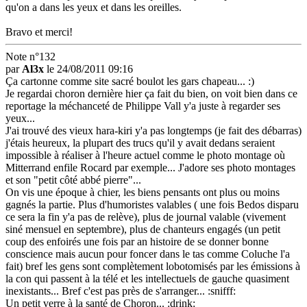
qu'on a dans les yeux et dans les oreilles.
Bravo et merci!
Note n°132
par
Al3x
le 24/08/2011 09:16
Ça cartonne comme site sacré boulot les gars chapeau... :)
Je regardai choron dernière hier ça fait du bien, on voit bien dans ce
reportage la méchanceté de Philippe Vall y'a juste à regarder ses
yeux...
J'ai trouvé des vieux hara-kiri y'a pas longtemps (je fait des débarras)
j'étais heureux, la plupart des trucs qu'il y avait dedans seraient
impossible à réaliser à l'heure actuel comme le photo montage où
Mitterrand enfile Rocard par exemple... J'adore ses photo montages
et son "petit côté abbé pierre"...
On vis une époque à chier, les biens pensants ont plus ou moins
gagnés la partie. Plus d'humoristes valables ( une fois Bedos disparu
ce sera la fin y'a pas de relève), plus de journal valable (vivement
siné mensuel en septembre), plus de chanteurs engagés (un petit
coup des enfoirés une fois par an histoire de se donner bonne
conscience mais aucun pour foncer dans le tas comme Coluche l'a
fait) bref les gens sont complètement lobotomisés par les émissions à
la con qui passent à la télé et les intellectuels de gauche quasiment
inexistants... Bref c'est pas près de s'arranger... :snifff:
Un petit verre à la santé de Choron... :drink: