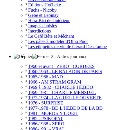
º
Editions Hoëbeke
º
Fuchs - Nicoby
º
Gebe et Lepinay
º
Hara-Kiri de l'intérieur
º
Images choisies
º
Interdictions
º
Le Café Bête et Méchant
º
Les pâtes à modeler d'Otho Puol
º
Les étiquettes de vin de Gérard Descrambe
2 - Autres journaux
º
1960 et avant - ZERO - CORDEES
º
1960-1963 - LE BALADIN DE PARIS
º
1965-1966 - MAD
º
1966 - AM STRAM GRAM
º
1969 à 1982 - CHARLIE HEBDO
º
1969-1981 - CHARLIE MENSUEL
º
1972-1974 - LA GUEULE OUVERTE
º
1976 - SURPRISE
º
1977-1978 - BD L'HEBDO DE LA BD
º
1981 - MORDS-Y L'OEIL
º
1985 - PSIKOPAT
º
1986-1988 - ZERO
º
1988-1991 - VRAI