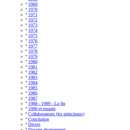
º
1969
º
1970
º
1971
º
1972
º
1973
º
1974
º
1975
º
1976
º
1977
º
1978
º
1979
º
1980
º
1981
º
1982
º
1983
º
1984
º
1985
º
1986
º
1987
º
1988 - 1989 - La fin
º
1990 et ensuite
º
Collaborateurs (les principaux)
º
Conclusion
º
Divers
º
Dossier abonnement