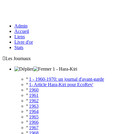
Admin
Accueil
Liens
Livre d'or
Stats

Les Journaux
1 - Hara-Kiri
º
1 - 1960-1970: un journal d'avant-garde
º
1- Article Hara-Kiri pour EcoRev'
º
1960
º
1961
º
1962
º
1963
º
1964
º
1965
º
1966
º
1967
º
1968