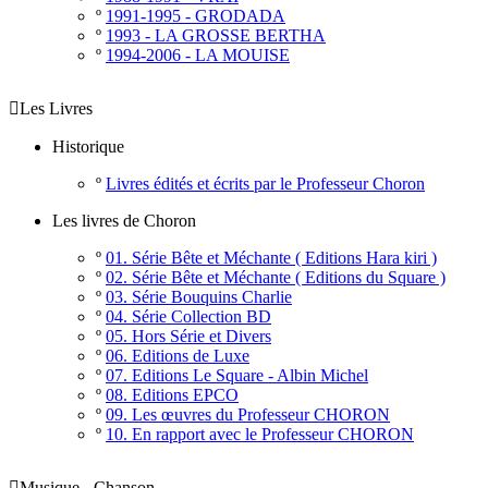
º
1991-1995 - GRODADA
º
1993 - LA GROSSE BERTHA
º
1994-2006 - LA MOUISE

Les Livres
Historique
º
Livres édités et écrits par le Professeur Choron
Les livres de Choron
º
01. Série Bête et Méchante ( Editions Hara kiri )
º
02. Série Bête et Méchante ( Editions du Square )
º
03. Série Bouquins Charlie
º
04. Série Collection BD
º
05. Hors Série et Divers
º
06. Editions de Luxe
º
07. Editions Le Square - Albin Michel
º
08. Editions EPCO
º
09. Les œuvres du Professeur CHORON
º
10. En rapport avec le Professeur CHORON

Musique - Chanson